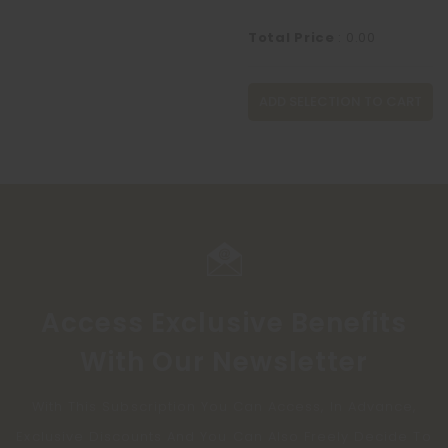
Total Price
:
0.00
ADD SELECTION TO CART
Access Exclusive Benefits
With Our Newsletter
With This Subscription You Can Access, In Advance,
Exclusive Discounts And You Can Also Freely Decide To