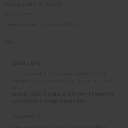
Descrizione prodotto
LEGGI TUTTO >
Codice prodotto: SPUFRA474.07
Info
Spedizione
I nostri pacchi sono sempre anti-rottura,
studiati appositamente per il trasporto del
vino.
Sopra i 125€ in Italia e 190€ per l'estero la
spedizione è sempre gratuita.
Pagamenti
Puoi pagare con PayPal, Carta di credito,