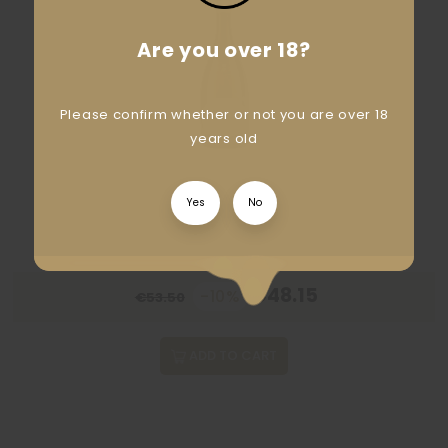
Are you over 18?
Please confirm whether or not you are over 18
years old
Yes
No
€48.15
-10%
€53.50
ADD TO CART