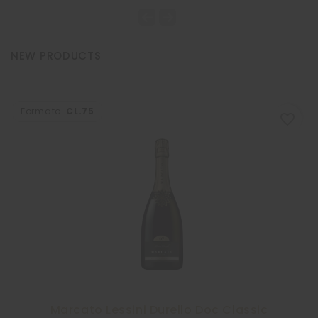
NEW PRODUCTS
Formato:
CL.75
favorite_border
-10%
Marcato Lessini Durello Doc Classic