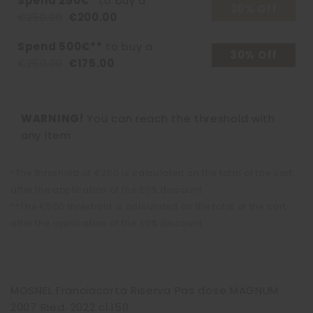
Spend 250€*
to buy a
20% Off
€250.00
€200.00
Spend 500€**
to buy a
30% Off
€250.00
€175.00
WARNING!
You can reach the threshold with
any item
*The threshold of €250 is calculated on the total of the cart
after the application of the 20% discount
**The €500 threshold is calculated on the total of the cart
after the application of the 30% discount
MOSNEL Franciacorta Riserva Pas dose MAGNUM
2007 Ried. 2022 cl.150